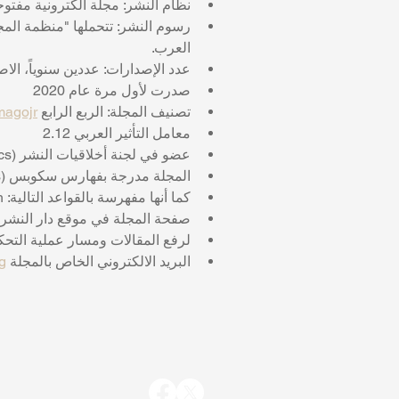
نظام النشر: مجلة الكترونية مفتوحة
رسوم النشر: تتحملها "منظمة المج
العرب.  
عدد الإصدارات: عددين سنوياً، الاصدا
صدرت لأول مرة عام 2020
تصنيف المجلة: الربع الرابع 
magojr
معامل التأثير العربي 2.12
عضو في لجنة أخلاقيات النشر (COPE-Committee on Publication Ethics)
المجلة مدرجة بفهارس سكوبس (Scopus) و
كما أنها مفهرسة بالقواعد التالية: Google Scholar, Crossref, e-Marefa, EBSCO, Arab Impact Factor, AlMandumah
صفحة المجلة في موقع دار النشر 
لرفع المقالات ومسار عملية التحكي
البريد الالكتروني الخاص بالمجلة 
g